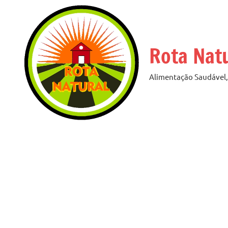
Pular
para
o
Rota Nat
conteúdo
Alimentação Saudável, 