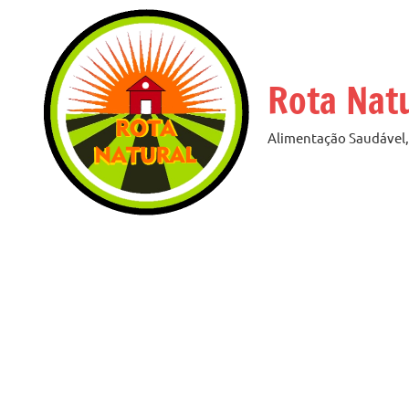
Pular
para
o
Rota Nat
conteúdo
Alimentação Saudável, 