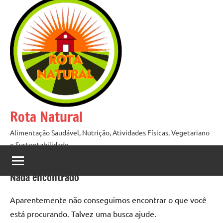
Pular
para
o
conteúdo
Rota Natural
Alimentação Saudável, Nutrição, Atividades Físicas, Vegetariano
e Sustentabilidade
Nada encontrado
Aparentemente não conseguimos encontrar o que você
está procurando. Talvez uma busca ajude.