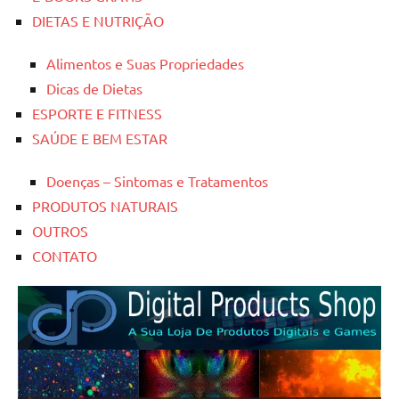
DIETAS E NUTRIÇÃO
Alimentos e Suas Propriedades
Dicas de Dietas
ESPORTE E FITNESS
SAÚDE E BEM ESTAR
Doenças – Sintomas e Tratamentos
PRODUTOS NATURAIS
OUTROS
CONTATO