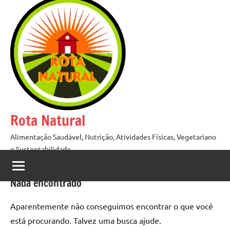
Pular
para
o
conteúdo
Rota Natural
Alimentação Saudável, Nutrição, Atividades Físicas, Vegetariano
e Sustentabilidade
Nada encontrado
Aparentemente não conseguimos encontrar o que você
está procurando. Talvez uma busca ajude.