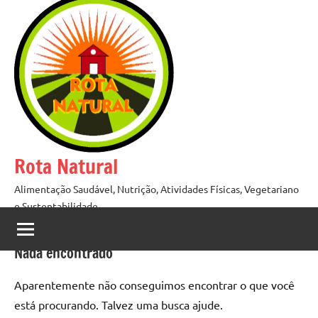
Pular
para
o
conteúdo
Rota Natural
Alimentação Saudável, Nutrição, Atividades Físicas, Vegetariano
e Sustentabilidade
Nada encontrado
Aparentemente não conseguimos encontrar o que você
está procurando. Talvez uma busca ajude.