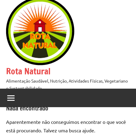
Pular
para
o
conteúdo
Rota Natural
Alimentação Saudável, Nutrição, Atividades Físicas, Vegetariano
e Sustentabilidade
Nada encontrado
Aparentemente não conseguimos encontrar o que você
está procurando. Talvez uma busca ajude.