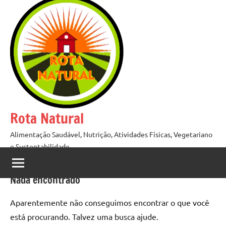
Pular
para
o
conteúdo
Rota Natural
Alimentação Saudável, Nutrição, Atividades Físicas, Vegetariano
e Sustentabilidade
Nada encontrado
Aparentemente não conseguimos encontrar o que você
está procurando. Talvez uma busca ajude.