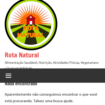
Pular
para
o
conteúdo
Rota Natural
Alimentação Saudável, Nutrição, Atividades Físicas, Vegetariano
e Sustentabilidade
Nada encontrado
Aparentemente não conseguimos encontrar o que você
está procurando. Talvez uma busca ajude.