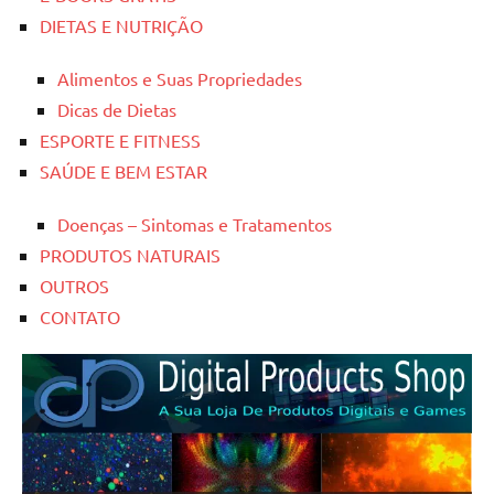
DIETAS E NUTRIÇÃO
Alimentos e Suas Propriedades
Dicas de Dietas
ESPORTE E FITNESS
SAÚDE E BEM ESTAR
Doenças – Sintomas e Tratamentos
PRODUTOS NATURAIS
OUTROS
CONTATO