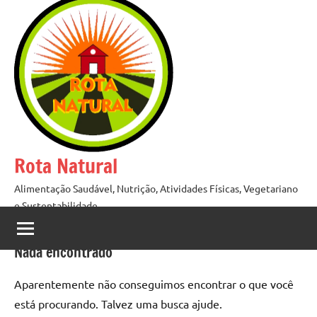
Pular
para
o
conteúdo
Rota Natural
Alimentação Saudável, Nutrição, Atividades Físicas, Vegetariano
e Sustentabilidade
Nada encontrado
Aparentemente não conseguimos encontrar o que você
está procurando. Talvez uma busca ajude.