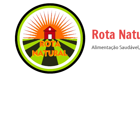
Pular
para
o
Rota Nat
conteúdo
Alimentação Saudável, 