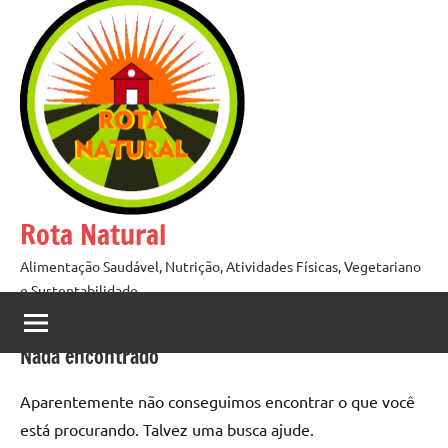
Pular
para
o
conteúdo
Rota Natural
Alimentação Saudável, Nutrição, Atividades Físicas, Vegetariano
e Sustentabilidade
Nada encontrado
Aparentemente não conseguimos encontrar o que você
está procurando. Talvez uma busca ajude.