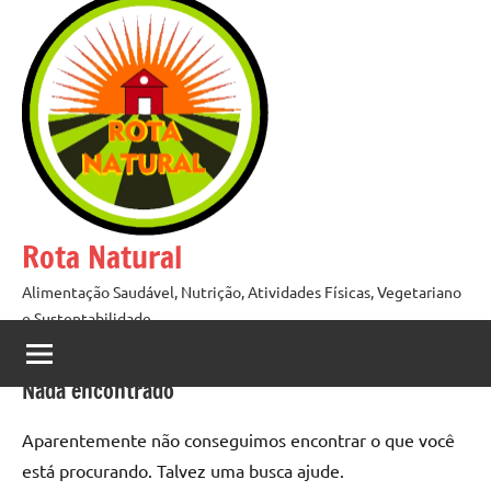
Pular
para
o
conteúdo
Rota Natural
Alimentação Saudável, Nutrição, Atividades Físicas, Vegetariano
e Sustentabilidade
Nada encontrado
Aparentemente não conseguimos encontrar o que você
está procurando. Talvez uma busca ajude.