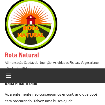
Pular
para
o
conteúdo
Rota Natural
Alimentação Saudável, Nutrição, Atividades Físicas, Vegetariano
e Sustentabilidade
Nada encontrado
Aparentemente não conseguimos encontrar o que você
está procurando. Talvez uma busca ajude.