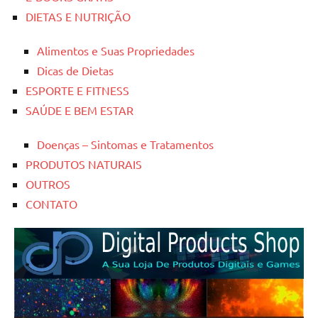
DIETAS E NUTRIÇÃO
Alimentos e Suas Propriedades
Dicas de Dietas
ESPORTE E FITNESS
SAÚDE E BEM ESTAR
Doenças – Sintomas e Tratamentos
PRODUTOS NATURAIS
OUTROS
CONTATO