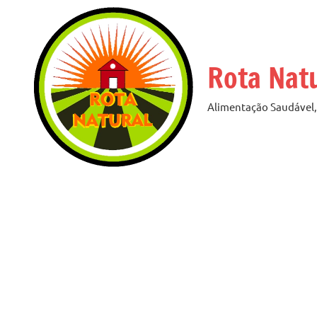
Pular
para
o
Rota Nat
conteúdo
Alimentação Saudável, 