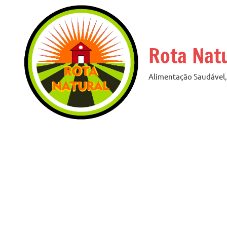
Pular
para
o
Rota Nat
conteúdo
Alimentação Saudável, 