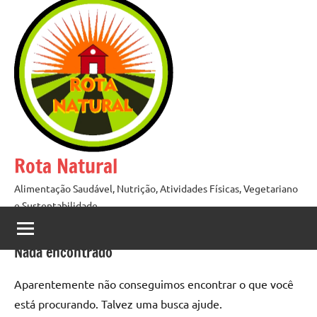
Pular
para
o
conteúdo
Rota Natural
Alimentação Saudável, Nutrição, Atividades Físicas, Vegetariano
e Sustentabilidade
Nada encontrado
Aparentemente não conseguimos encontrar o que você
está procurando. Talvez uma busca ajude.