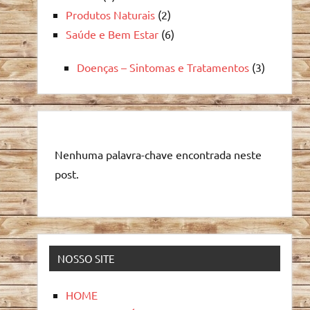
Produtos Naturais
(2)
Saúde e Bem Estar
(6)
Doenças – Sintomas e Tratamentos
(3)
Nenhuma palavra-chave encontrada neste
post.
NOSSO SITE
HOME