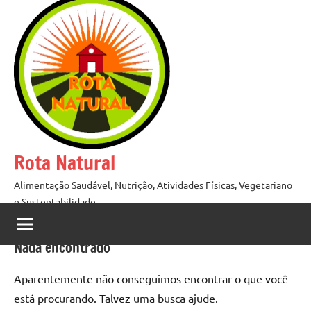
Pular
para
o
conteúdo
Rota Natural
Alimentação Saudável, Nutrição, Atividades Físicas, Vegetariano
e Sustentabilidade
Nada encontrado
Aparentemente não conseguimos encontrar o que você
está procurando. Talvez uma busca ajude.