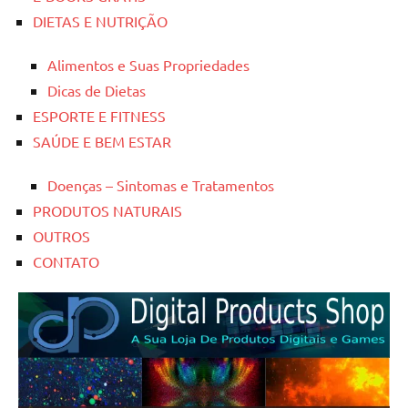
DIETAS E NUTRIÇÃO
Alimentos e Suas Propriedades
Dicas de Dietas
ESPORTE E FITNESS
SAÚDE E BEM ESTAR
Doenças – Sintomas e Tratamentos
PRODUTOS NATURAIS
OUTROS
CONTATO