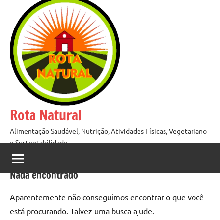
Pular
para
o
conteúdo
Rota Natural
Alimentação Saudável, Nutrição, Atividades Físicas, Vegetariano
e Sustentabilidade
Nada encontrado
Aparentemente não conseguimos encontrar o que você
está procurando. Talvez uma busca ajude.