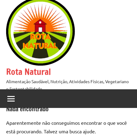
Pular
para
o
conteúdo
Rota Natural
Alimentação Saudável, Nutrição, Atividades Físicas, Vegetariano
e Sustentabilidade
Nada encontrado
Aparentemente não conseguimos encontrar o que você
está procurando. Talvez uma busca ajude.