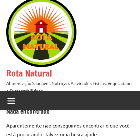
Pular
para
o
conteúdo
Rota Natural
Alimentação Saudável, Nutrição, Atividades Físicas, Vegetariano
e Sustentabilidade
Nada encontrado
Aparentemente não conseguimos encontrar o que você
está procurando. Talvez uma busca ajude.