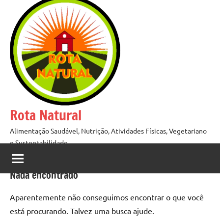
Pular
para
o
conteúdo
Rota Natural
Alimentação Saudável, Nutrição, Atividades Físicas, Vegetariano
e Sustentabilidade
Nada encontrado
Aparentemente não conseguimos encontrar o que você
está procurando. Talvez uma busca ajude.