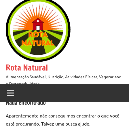
Pular
para
o
conteúdo
Rota Natural
Alimentação Saudável, Nutrição, Atividades Físicas, Vegetariano
e Sustentabilidade
Nada encontrado
Aparentemente não conseguimos encontrar o que você
está procurando. Talvez uma busca ajude.