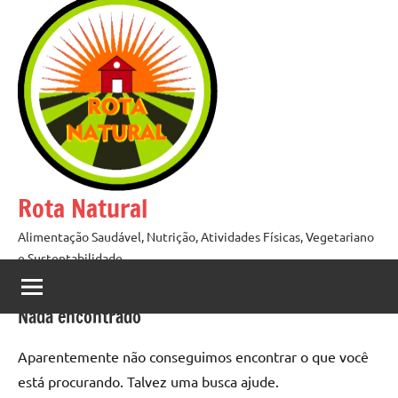
Pular
para
o
conteúdo
Rota Natural
Alimentação Saudável, Nutrição, Atividades Físicas, Vegetariano
e Sustentabilidade
Nada encontrado
Aparentemente não conseguimos encontrar o que você
está procurando. Talvez uma busca ajude.