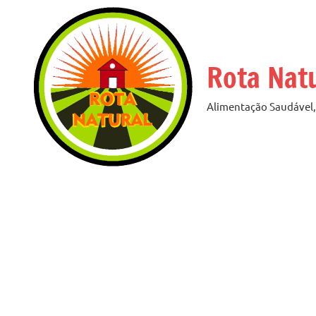
Pular
para
o
Rota Nat
conteúdo
Alimentação Saudável, 