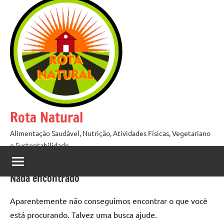
Pular
para
o
conteúdo
Rota Natural
Alimentação Saudável, Nutrição, Atividades Físicas, Vegetariano
e Sustentabilidade
Nada encontrado
Aparentemente não conseguimos encontrar o que você
está procurando. Talvez uma busca ajude.