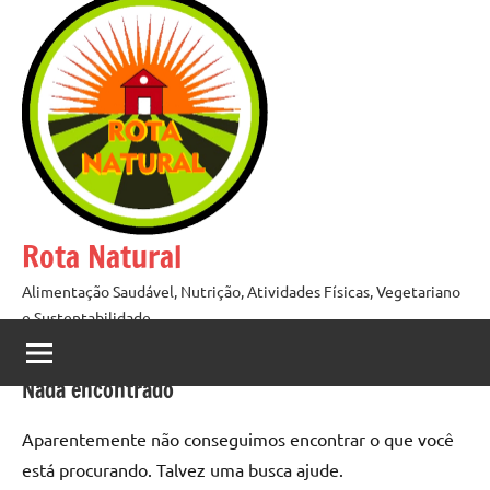
Pular
para
o
conteúdo
Rota Natural
Alimentação Saudável, Nutrição, Atividades Físicas, Vegetariano
e Sustentabilidade
Nada encontrado
Aparentemente não conseguimos encontrar o que você
está procurando. Talvez uma busca ajude.