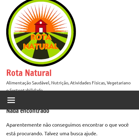
Pular
para
o
conteúdo
Rota Natural
Alimentação Saudável, Nutrição, Atividades Físicas, Vegetariano
e Sustentabilidade
Nada encontrado
Aparentemente não conseguimos encontrar o que você
está procurando. Talvez uma busca ajude.