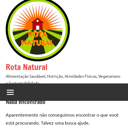
Pular
para
o
conteúdo
Rota Natural
Alimentação Saudável, Nutrição, Atividades Físicas, Vegetariano
e Sustentabilidade
Nada encontrado
Aparentemente não conseguimos encontrar o que você
está procurando. Talvez uma busca ajude.