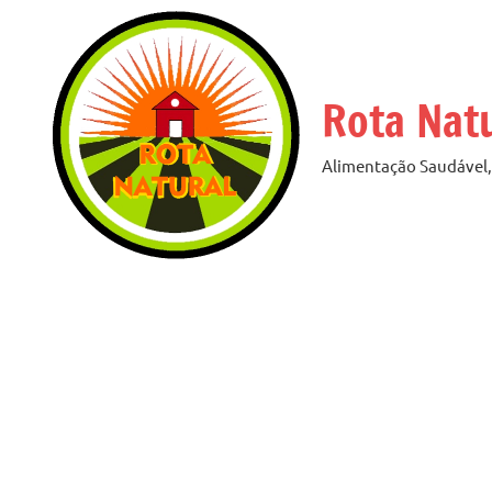
Pular
para
o
Rota Nat
conteúdo
Alimentação Saudável, 