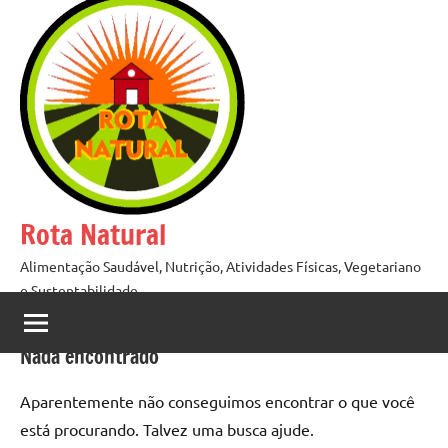
Pular
para
o
conteúdo
Rota Natural
Alimentação Saudável, Nutrição, Atividades Físicas, Vegetariano
e Sustentabilidade
Nada encontrado
Aparentemente não conseguimos encontrar o que você
está procurando. Talvez uma busca ajude.