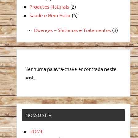
Produtos Naturais
(2)
Saúde e Bem Estar
(6)
Doenças – Sintomas e Tratamentos
(3)
Nenhuma palavra-chave encontrada neste
post.
NOSSO SITE
HOME