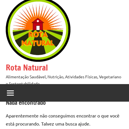
Pular
para
o
conteúdo
Rota Natural
Alimentação Saudável, Nutrição, Atividades Físicas, Vegetariano
e Sustentabilidade
Nada encontrado
Aparentemente não conseguimos encontrar o que você
está procurando. Talvez uma busca ajude.