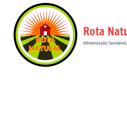
Pular
para
o
Rota Nat
conteúdo
Alimentação Saudável, 