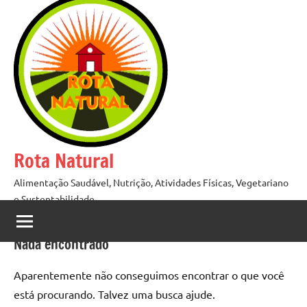
Pular
para
o
conteúdo
Rota Natural
Alimentação Saudável, Nutrição, Atividades Físicas, Vegetariano
e Sustentabilidade
Nada encontrado
Aparentemente não conseguimos encontrar o que você
está procurando. Talvez uma busca ajude.