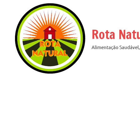
Pular
para
o
Rota Nat
conteúdo
Alimentação Saudável, 