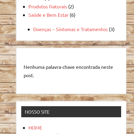
Produtos Naturais
(2)
Saúde e Bem Estar
(6)
Doenças – Sintomas e Tratamentos
(3)
Nenhuma palavra-chave encontrada neste
post.
NOSSO SITE
HOME