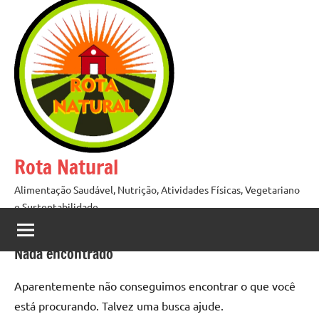
Pular
para
o
conteúdo
Rota Natural
Alimentação Saudável, Nutrição, Atividades Físicas, Vegetariano
e Sustentabilidade
Nada encontrado
Aparentemente não conseguimos encontrar o que você
está procurando. Talvez uma busca ajude.