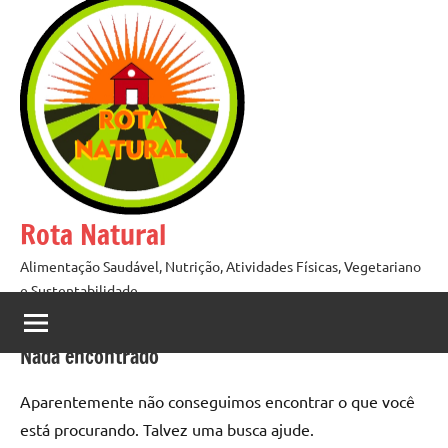
Pular
para
o
conteúdo
Rota Natural
Alimentação Saudável, Nutrição, Atividades Físicas, Vegetariano
e Sustentabilidade
Nada encontrado
Aparentemente não conseguimos encontrar o que você
está procurando. Talvez uma busca ajude.