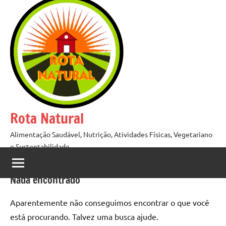
Pular
para
o
conteúdo
Rota Natural
Alimentação Saudável, Nutrição, Atividades Físicas, Vegetariano
e Sustentabilidade
Nada encontrado
Aparentemente não conseguimos encontrar o que você
está procurando. Talvez uma busca ajude.