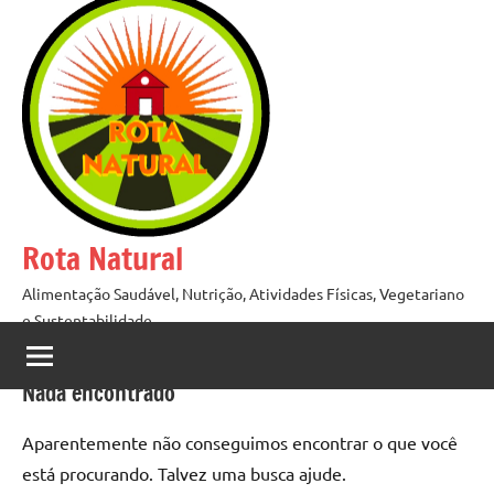
Pular
para
o
conteúdo
Rota Natural
Alimentação Saudável, Nutrição, Atividades Físicas, Vegetariano
e Sustentabilidade
Nada encontrado
Aparentemente não conseguimos encontrar o que você
está procurando. Talvez uma busca ajude.