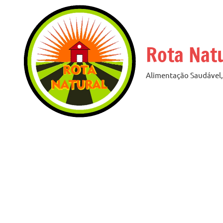
Pular
para
o
Rota Nat
conteúdo
Alimentação Saudável, 