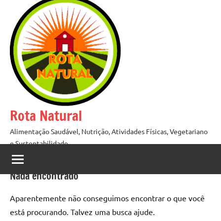
Pular
para
o
conteúdo
Rota Natural
Alimentação Saudável, Nutrição, Atividades Físicas, Vegetariano
e Sustentabilidade
Nada encontrado
Aparentemente não conseguimos encontrar o que você
está procurando. Talvez uma busca ajude.