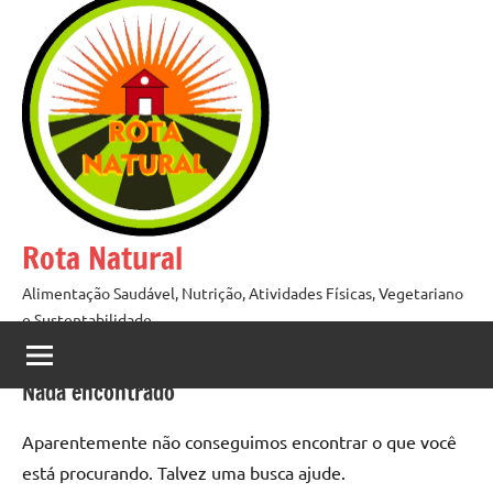
Pular
para
o
conteúdo
Rota Natural
Alimentação Saudável, Nutrição, Atividades Físicas, Vegetariano
e Sustentabilidade
Nada encontrado
Aparentemente não conseguimos encontrar o que você
está procurando. Talvez uma busca ajude.