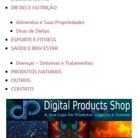
DIETAS E NUTRIÇÃO
Alimentos e Suas Propriedades
Dicas de Dietas
ESPORTE E FITNESS
SAÚDE E BEM ESTAR
Doenças – Sintomas e Tratamentos
PRODUTOS NATURAIS
OUTROS
CONTATO