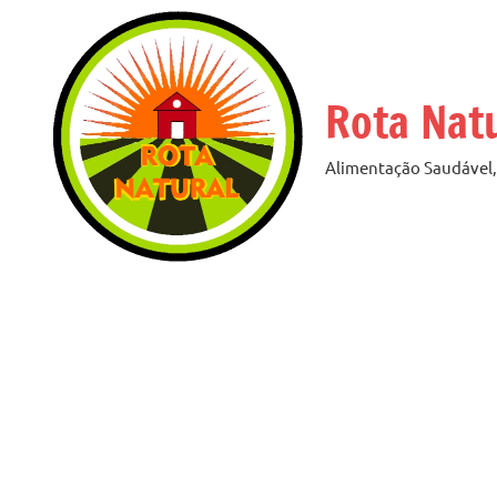
Pular
para
o
Rota Nat
conteúdo
Alimentação Saudável, 