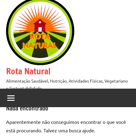
Pular
para
o
conteúdo
Rota Natural
Alimentação Saudável, Nutrição, Atividades Físicas, Vegetariano
e Sustentabilidade
Nada encontrado
Aparentemente não conseguimos encontrar o que você
está procurando. Talvez uma busca ajude.