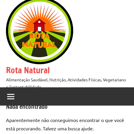
Pular
para
o
conteúdo
Rota Natural
Alimentação Saudável, Nutrição, Atividades Físicas, Vegetariano
e Sustentabilidade
Nada encontrado
Aparentemente não conseguimos encontrar o que você
está procurando. Talvez uma busca ajude.