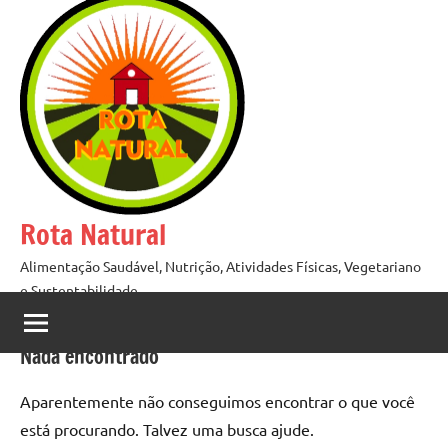
Pular
para
o
conteúdo
Rota Natural
Alimentação Saudável, Nutrição, Atividades Físicas, Vegetariano
e Sustentabilidade
Nada encontrado
Aparentemente não conseguimos encontrar o que você
está procurando. Talvez uma busca ajude.