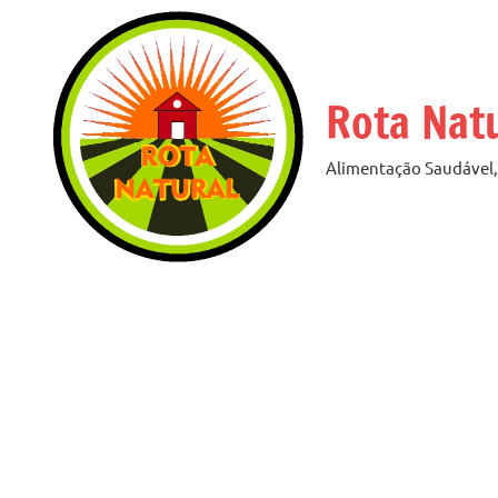
Pular
para
o
Rota Nat
conteúdo
Alimentação Saudável, 