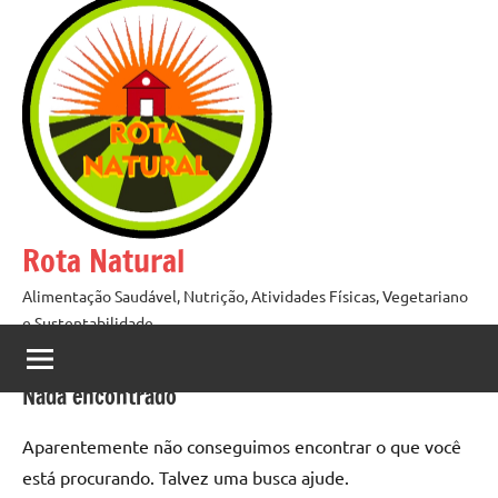
Pular
para
o
conteúdo
Rota Natural
Alimentação Saudável, Nutrição, Atividades Físicas, Vegetariano
e Sustentabilidade
Nada encontrado
Aparentemente não conseguimos encontrar o que você
está procurando. Talvez uma busca ajude.